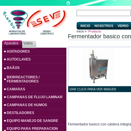
INICIO
NOSOTROS
VIDRIO
Inicio »
Producto
Fermentador basico con
Aparatos
Vidrio
AGITADORES
AUTOCLAVES
BAÃOS
BIORREACTORES /
FERMENTADORES
CAMARAS
DAR CLICK PARA VER IMAGEN
CAMPANAS DE FLUJO LAMINAR
CAMPANAS DE HUMOS
DESTILADORES
EQUIPO MANEJO DE SANGRE
Fermentador basico con caldera integr
EQUIPO PARA PREPARACION