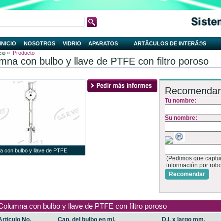
INICIO
NOSOTROS
VIDRIO
APARATOS
ARTÃ­CULOS DE INTERÃ©S
cio »
Producto
mna con bulbo y llave de PTFE con filtro poroso
Recomendar
Tu nombre:
Su nombre:
 con bulbo y llave de PTFE
(Pedimos que capture
información por rob
Recomendar
Columna con bulbo y llave de PTFE con filtro poroso
Articulo No.
Cap. del bulbo en ml.
D.I. x largo mm.