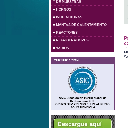
DE MUESTRAS
HORNOS
INCUBADORAS
MANTAS DE CALENTAMIENTO
REACTORES
P
REFRIGERADORES
c
VARIOS
Te
Ma
W
CERTIFICACIÓN
ASIC, Asociación Internacional de
Certificación, S.C.
GRUPO SEV PRENDO / LUIS ALBERTO
SOLIS MENDIOLA