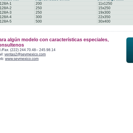
128A-1
200
11x1250
128A-2
250
15x250
128A-3
250
19x300
128A-4
300
22x350
128A-5
500
30x400
ara algún modelo con características especiales,
onsultenos
l./Fax. (222) 244.70.48-- 245.98.14
il:
ventas2@sevmexico.com
eb:
www.sevmexico.com