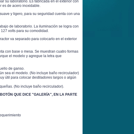
r su laboratorio. Es fabricada en el exterior con
or es de acero inoxidable.
suave y ligero, para su seguridad cuenta con una
rabajo de laboratorio. La iluminación se logra con
e 127 volts para su comodidad.
tractor va separado para colocarlo en el exterior
nta con base o mesa. Se muestran cuatro formas
rque el modelo y agregue la letra que
cuello de ganso.
ún sea el modelo. (No incluye baño recirculador)
y útil para colocar destiladores largos o algún
ueñas. (No incluye baño recirculador).
 BOTÓN QUE DICE "GALERÍA", EN LA PARTE
requerimiento