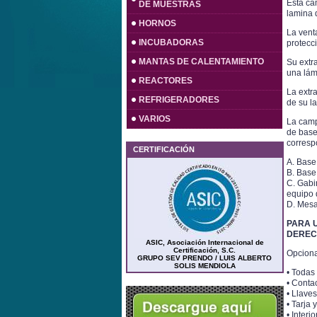
Esta cam
DE MUESTRAS
lamina d
HORNOS
La vent
INCUBADORAS
protecci
MANTAS DE CALENTAMIENTO
Su extra
una lám
REACTORES
La extra
REFRIGERADORES
de su la
VARIOS
La camp
de base
corresp
CERTIFICACIÓN
A. Base 
B. Base
C. Gabi
equipo 
D. Mesa
PARA U
DEREC
ASIC, Asociación Internacional de
Certificación, S.C.
Opciona
GRUPO SEV PRENDO / LUIS ALBERTO
SOLIS MENDIOLA
• Todas
• Contac
• Llaves
• Tarja 
• Interi