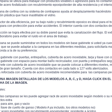
pana se utiliza para trabajar con productos volátiles o agresivos para no contamina
e acero fosfatizado con recubrimiento epoxipoliester de alta resistencia y el interi
ana de cortina con su sistema de contrapeso ayuda al desplazamiento haciéndolo 
ón plástica que hace inastillable el vidrio.
ctor de alta eficiencia, por su bajo ruido y recubrimiento epoxico es ideal para el t
para con protección para evitar accidentes. El interior cuenta con dos contactos d
cción se logra efectiva por su doble pared que evita la canalización del flujo. El ex
boratorio para evitar el ruido en el area de trabajo.
ana se puede suministrar en todos los modelos sin base gabinete si usted ya cue
 que se puede adaptar a la campana en las diferentes medidas, para solicitarla ma
onda a la de su preferencia:
gabinete con puertas, entrepaños, cubierta de acero inoxidable, tarja y llave con 
 gabinete con espacio para montar baño recirculador, con puerta y entrepaños seg
nete con cubierta de acero inoxidable que se puede colocar a diferentes niveles, mu
de gran tamaño. Cuenta con dos contactos en cada lado a 127 volts aterrizados.
 reforzada con cubierta de acero inoxidable recomendable para las campanas peq
NA IMAGEN DETALLADA DE LOS MODELOS A, B, C, y D, HAGA CLICK EN EL
HA DE LA IMAGEN.
les:
 las campanas se les puede agregar rack de acero inoxidable según modelo o su 
tos extra
 para aire, gas y vacio
y llave de cuello de ganso ( Modelo A ya incluido, los otros modelos no)
or acero inoxidable con recubrimiento epoxipoliester, resistente a ácidos.