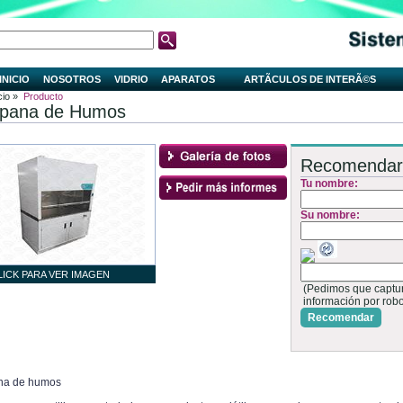
INICIO
NOSOTROS
VIDRIO
APARATOS
ARTÃ­CULOS DE INTERÃ©S
cio »
Producto
pana de Humos
Recomendar
Tu nombre:
Su nombre:
LICK PARA VER IMAGEN
(Pedimos que capture
información por rob
Recomendar
a de humos