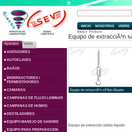
INICIO
NOSOTROS
VIDRIO
Inicio »
Producto
Equipo de extracciÃ³n sÃ
Aparatos
Vidrio
AGITADORES
AUTOCLAVES
BAÃOS
BIORREACTORES /
FERMENTADORES
CAMARAS
Equipo de extracciÃ³n sÃ³lido-lÃ­quido
CAMPANAS DE FLUJO LAMINAR
CAMPANAS DE HUMOS
DESTILADORES
EQUIPO MANEJO DE SANGRE
Equipo de extracción sólido-líquido
EQUIPO PARA PREPARACION