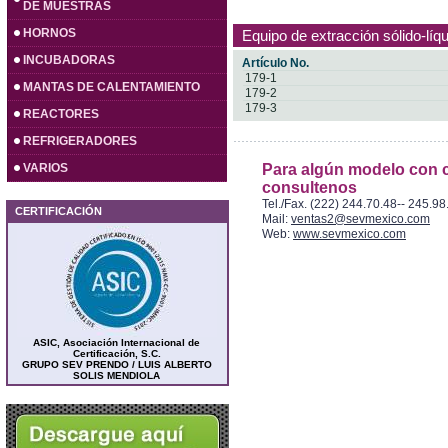
DE MUESTRAS
HORNOS
Equipo de extracción sólido-líq
INCUBADORAS
Artículo No.
179-1
MANTAS DE CALENTAMIENTO
179-2
179-3
REACTORES
REFRIGERADORES
VARIOS
Para algún modelo con c
consultenos
Tel./Fax. (222) 244.70.48-- 245.98
CERTIFICACIÓN
Mail:
ventas2@sevmexico.com
Web:
www.sevmexico.com
ASIC, Asociación Internacional de
Certificación, S.C.
GRUPO SEV PRENDO / LUIS ALBERTO
SOLIS MENDIOLA