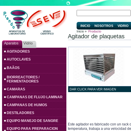
INICIO
NOSOTROS
VIDRIO
Inicio »
Producto
Agitador de plaquetas
Aparatos
Vidrio
AGITADORES
AUTOCLAVES
BAÃOS
BIORREACTORES /
FERMENTADORES
CAMARAS
DAR CLICK PARA VER IMAGEN
CAMPANAS DE FLUJO LAMINAR
CAMPANAS DE HUMOS
DESTILADORES
EQUIPO MANEJO DE SANGRE
Este agitador es fabricado con un rack 
EQUIPO PARA PREPARACION
temperatura, trabaja a una velocidad d