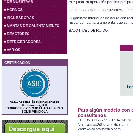
DE MUESTRAS
el equipo en operación por tiempos pr
HORNOS
Cuenta con charolas deslizables, que 
INCUBADORAS
El gabinete inferior es de acero con r
nistrar con cámara ambiental que se mu
MANTAS DE CALENTAMIENTO
BAJO NIVEL DE RUIDO
REACTORES
REFRIGERADORES
VARIOS
CERTIFICACIÓN
Lon
ASIC, Asociación Internacional de
Certificación, S.C.
GRUPO SEV PRENDO / LUIS ALBERTO
Para algún modelo con c
SOLIS MENDIOLA
consultenos
Tel./Fax. (222) 244.70.48-- 245.98
Mail:
ventas2@sevmexico.com
Web:
www.sevmexico.com