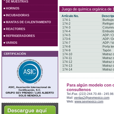
DE MUESTRAS
HORNOS
Juego de química orgánica de 
INCUBADORAS
Artículo No.
Descrip
174-1
Burbuje
MANTAS DE CALENTAMIENTO
174-2
Refrige
174-3
Column
REACTORES
174-4
Embudo 
174-5
ADP / C
REFRIGERADORES
173-6
ADP / D
VARIOS
174-7
ADP / V
174-8
Porta t
174-9
Tapón
CERTIFICACIÓN
174-10
Matraz 
174-11
Matraz 
174-12
Matraz 
174-13
Matraz 
174-14
Matraz 
Para algún modelo con c
ASIC, Asociación Internacional de
consultenos
Certificación, S.C.
GRUPO SEV PRENDO / LUIS ALBERTO
Tel./Fax. (222) 244.70.48-- 245.98
SOLIS MENDIOLA
Mail:
ventas2@sevmexico.com
Web:
www.sevmexico.com