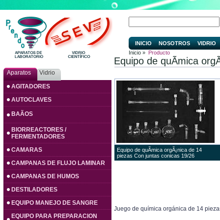
INICIO
NOSOTROS
VIDRIO
Inicio »
Producto
Equipo de quÃ­mica orgÃ
Aparatos
Vidrio
AGITADORES
AUTOCLAVES
BAÃOS
BIORREACTORES /
FERMENTADORES
CAMARAS
Equipo de quÃ­mica orgÃ¡nica de 14
piezas Con juntas conicas 19/26
CAMPANAS DE FLUJO LAMINAR
CAMPANAS DE HUMOS
DESTILADORES
EQUIPO MANEJO DE SANGRE
Juego de química orgánica de 14 pieza
EQUIPO PARA PREPARACION