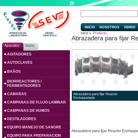
INICIO
NOSOTROS
VIDRIO
Inicio »
Producto
Abrazadera para fijar 
Aparatos
Vidrio
AGITADORES
AUTOCLAVES
BAÃOS
BIORREACTORES /
FERMENTADORES
CAMARAS
Abrazadera para fijar Reactor
Enchaquetado
CAMPANAS DE FLUJO LAMINAR
CAMPANAS DE HUMOS
DESTILADORES
EQUIPO MANEJO DE SANGRE
Abrazadera para fijar Reactor Enchaque
EQUIPO PARA PREPARACION