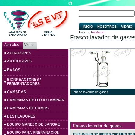
INICIO
NOSOTROS
VIDRIO
Inicio »
Producto
Frasco lavador de gase
Aparatos
Vidrio
AGITADORES
AUTOCLAVES
BAÃOS
BIORREACTORES /
FERMENTADORES
CAMARAS
Frasco lavador de gases
CAMPANAS DE FLUJO LAMINAR
CAMPANAS DE HUMOS
DESTILADORES
EQUIPO MANEJO DE SANGRE
Frasco lavador de gases
EQUIPO PARA PREPARACION
Este frasco se fabrica con filtro de 