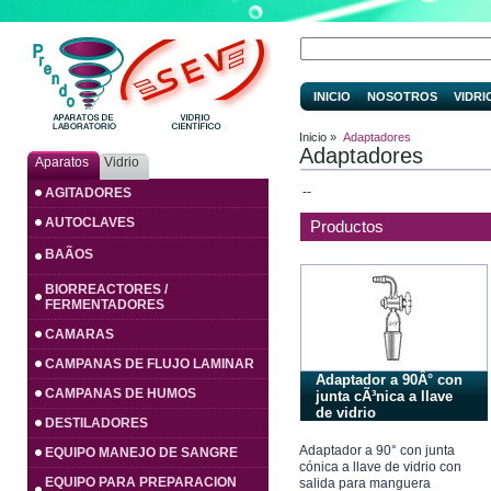
INICIO
NOSOTROS
VIDRI
Inicio »
Adaptadores
Adaptadores
Aparatos
Vidrio
--
AGITADORES
AUTOCLAVES
Productos
BAÃOS
BIORREACTORES /
FERMENTADORES
CAMARAS
CAMPANAS DE FLUJO LAMINAR
Adaptador a 90Â° con
CAMPANAS DE HUMOS
junta cÃ³nica a llave
de vidrio
DESTILADORES
Adaptador a 90° con junta
EQUIPO MANEJO DE SANGRE
cónica a llave de vidrio con
EQUIPO PARA PREPARACION
salida para manguera