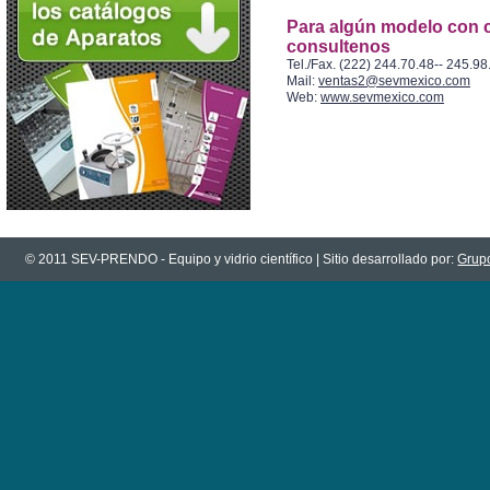
Para algún modelo con c
consultenos
Tel./Fax. (222) 244.70.48-- 245.98
Mail:
ventas2@sevmexico.com
Web:
www.sevmexico.com
© 2011 SEV-PRENDO - Equipo y vidrio científico | Sitio desarrollado por:
Grupo