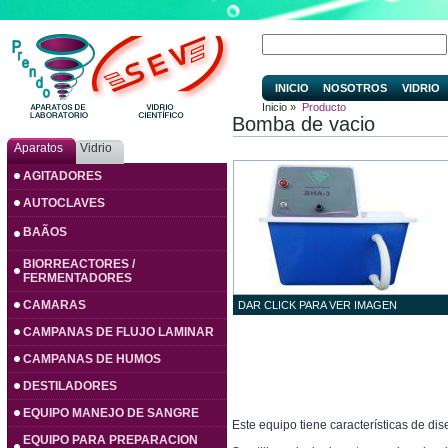
INICIO
NOSOTROS
VIDRIO
Inicio »
Producto
Bomba de vacio
Aparatos
Vidrio
AGITADORES
AUTOCLAVES
BAÃOS
BIORREACTORES /
FERMENTADORES
CAMARAS
DAR CLICK PARA VER IMAGEN
CAMPANAS DE FLUJO LAMINAR
CAMPANAS DE HUMOS
DESTILADORES
EQUIPO MANEJO DE SANGRE
Este equipo tiene características de di
EQUIPO PARA PREPARACION