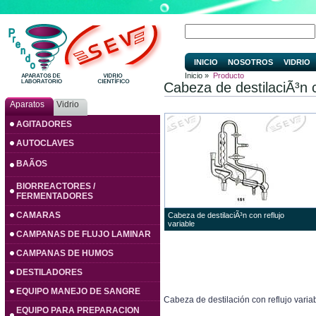
INICIO
NOSOTROS
VIDRIO
Inicio »
Producto
Cabeza de destilaciÃ³n c
Aparatos
Vidrio
AGITADORES
AUTOCLAVES
BAÃOS
BIORREACTORES /
FERMENTADORES
CAMARAS
Cabeza de destilaciÃ³n con reflujo
variable
CAMPANAS DE FLUJO LAMINAR
CAMPANAS DE HUMOS
DESTILADORES
EQUIPO MANEJO DE SANGRE
Cabeza de destilación con reflujo varia
EQUIPO PARA PREPARACION