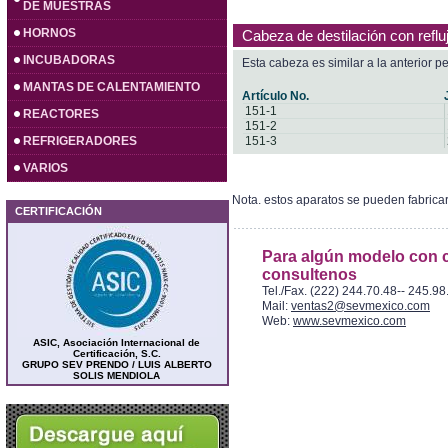
DE MUESTRAS
HORNOS
Cabeza de destilación con reflu
INCUBADORAS
Esta cabeza es similar a la anterior p
MANTAS DE CALENTAMIENTO
Artículo No.
151-1
REACTORES
151-2
REFRIGERADORES
151-3
VARIOS
Nota. estos aparatos se pueden fabrica
CERTIFICACIÓN
Para algún modelo con c
consultenos
Tel./Fax. (222) 244.70.48-- 245.98
Mail:
ventas2@sevmexico.com
Web:
www.sevmexico.com
ASIC, Asociación Internacional de
Certificación, S.C.
GRUPO SEV PRENDO / LUIS ALBERTO
SOLIS MENDIOLA